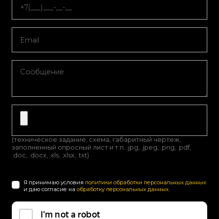
(техническое задание, схема, габаритный чертеж,
заполненный опросный лист и т.п. .jpg, .jpeg, .png, .pdf,
.doc, .docx, .xls, .xlsx, .txt)
Я принимаю условия
политики обработки персональных данных
и даю согласие на
обработку персональных данных
.