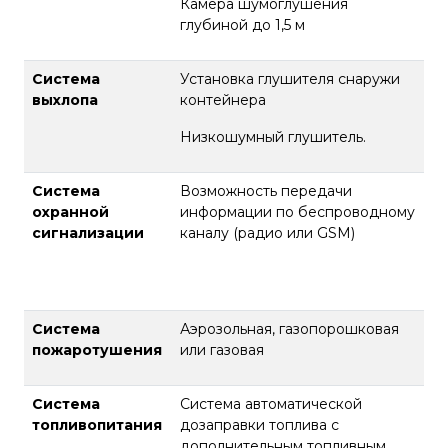
Камера шумоглушения
глубиной до 1,5 м
Система
Установка глушителя снаружи
выхлопа
контейнера
Низкошумный глушитель.
Система
Возможность передачи
охранной
информации по беспроводному
сигнализации
каналу (радио или GSM)
Система
Аэрозольная, газопорошковая
пожаротушения
или газовая
Система
Система автоматической
топливопитания
дозаправки топлива с
дополнительным топливным