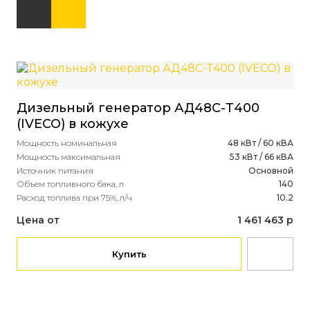
Дизельный генератор АД48С-Т400
Ди
(IVECO) в кожухе
(P
Мощность номинальная
48 кВт / 60 кВА
Мощ
Мощность максимальная
53 кВт / 66 кВА
Мощ
Источник питания
Основной
Ист
Объем топливного бака, л
140
Объ
Расход топлива при 75%, л/ч
10.2
Рас
Цена от
1 461 463 р
Це
Купить