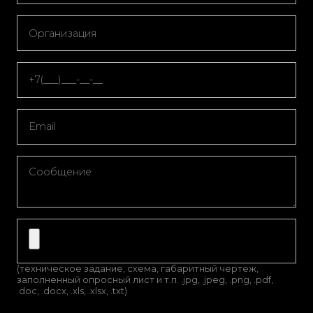
(техническое задание, схема, габаритный чертеж,
заполненный опросный лист и т.п. .jpg, .jpeg, .png, .pdf,
.doc, .docx, .xls, .xlsx, .txt)