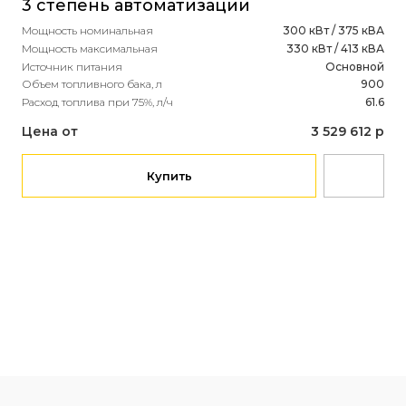
3 степень автоматизации
Мощ
Ист
Мощность номинальная
300 кВт / 375 кВА
Объ
Мощность максимальная
330 кВт / 413 кВА
Рас
Источник питания
Основной
Объем топливного бака, л
900
Це
Расход топлива при 75%, л/ч
61.6
Цена от
3 529 612 р
Купить