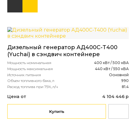
Дизельный генератор АД400С-Т400
Ди
(Yuchai) в сэндвич контейнере
(Y
ав
Мощность номинальная
400 кВт / 500 кВА
Мощность максимальная
440 кВт / 550 кВА
Мощ
Источник питания
Основной
Мощ
Объем топливного бака, л
990
Ист
Расход топлива при 75%, л/ч
81.4
Объ
Рас
Цена от
4 104 446 р
Це
Купить