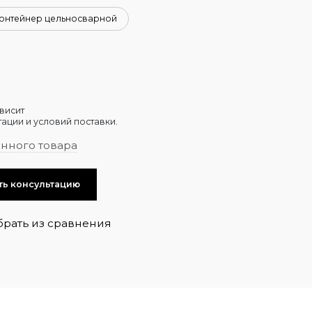
онтейнер цельносварной
висит
ации и условий поставки.
анного товара
ть консультацию
брать из сравнения