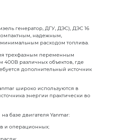
зель генератор, ДГУ, ДЭС), ДЭС 16
компактным, надежным,
минимальным расходом топлива.
ния трехфазным переменным
м 400В различных объектов, где
требуется дополнительный источник
Yanmar широко используются в
источника энергии практически во
а базе двигателя Yanmar:
в и операционных;
расли;