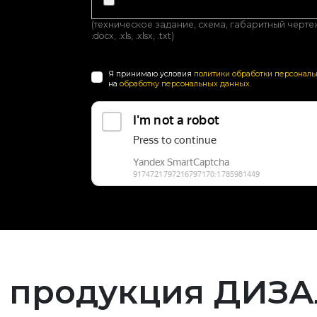
(техническое задание, схема, габаритный чертеж, з
.docx, .xls, .xlsx, .txt)
Я принимаю условия
политики обработки персонал
на
обработку персональных данных
.
 продукция ДИЗ