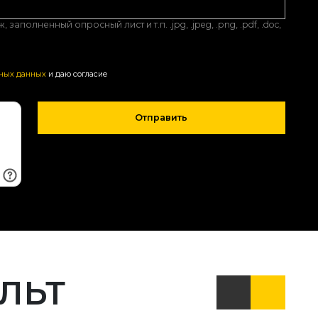
аполненный опросный лист и т.п. .jpg, .jpeg, .png, .pdf, .doc,
ьных данных
и даю согласие
Отправить
АЛЬТ