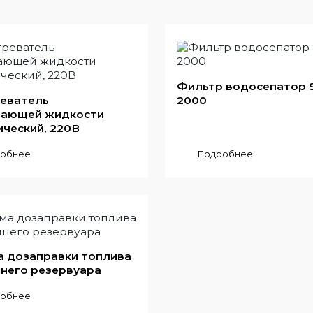
Фильтр водосепатор S
еватель
2000
ающей жидкости
ический, 220В
обнее
Подробнее
а дозаправки топлива
шнего резервуара
обнее