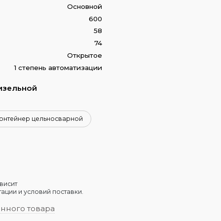
Основной
600
58
74
Открытое
1 степень автоматизации
изельной
онтейнер цельносварной
висит
ации и условий поставки.
анного товара