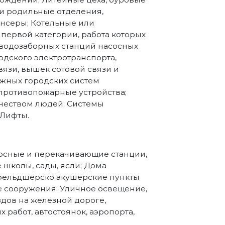
и родильные отделения,
нсеры; Котельные или
первой категории, работа которых
 водозаборных станций насосных
одского электротранспорта,
вязи, вышек сотовой связи и
жных городских систем
противопожарные устройства;
чеством людей; Системы
 Лифты.
асосные и перекачивающие станции,
 школы, сады, ясли; Дома
 фельдшерско акушерские пункты
е сооружения; Уличное освещение,
дов на железной дороге,
работ, автостоянок, аэропорта,