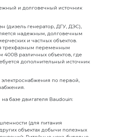
адежный и долговечный источник
н (дизель генератор, ДГУ, ДЭС),
вляется надежным, долговечным
ерческих и частных объектов.
ия трехфазным переменным
м 400В различных объектов, где
требуется дополнительный источник
а электроснабжения по первой,
набжения.
а базе двигателя Baudouin:
ленности (для питания
 других объектах добычи полезных
рождений; Литейные цеха, буровые