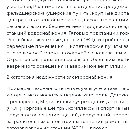
установки; Реанимационные отделения, роддома 
фельдшерско-акушерские пункты, крупные диспа
центральные тепловые пункты, насосные станции 
связана с жизнеобеспечением городских систем,
станций водоснабжения; Тяговые подстанции гор
Российские железные дороги (РЖД); Устройства с
серверные помещения; Диспетчерские пункты ва
оповещения; Системы пожарной сигнализации и 
Охранная сигнализация объектов с большим коли
аварийного освещения и аварийной вентиляции;
2 категория надежности электроснабжения.
Примеры: Газовые котельные, узлы учета газа, н
которые не относятся к первой категории. Детские
престарелых; Медицинские учреждения, аптеки,
(ФОП); Торговые центры, комплексы и спортивны
наружное освещение зданий, сооружений, переез
заградительных огней при выполнении ремонтных 
автозаправочные станции (АЗС), и прочее.