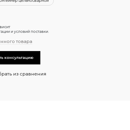
онтейнер цельносварной
висит
ации и условий поставки.
анного товара
ть консультацию
брать из сравнения