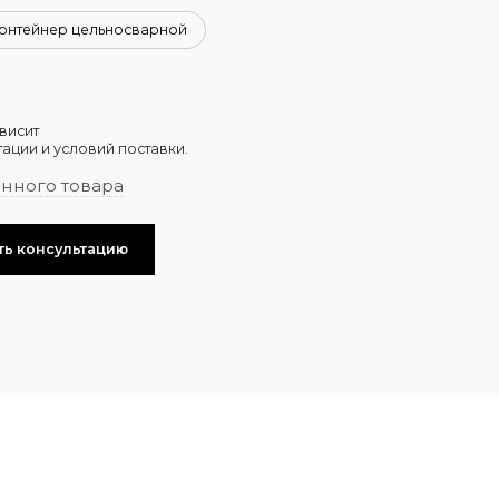
онтейнер цельносварной
висит
ации и условий поставки.
анного товара
ть консультацию