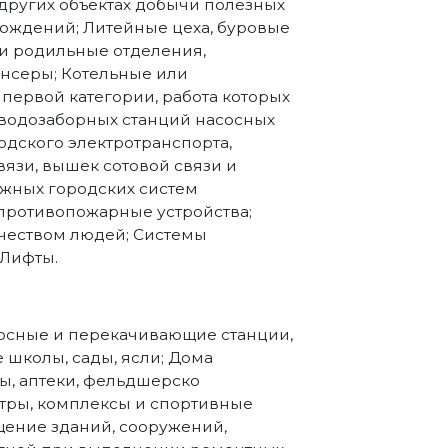
 других объектах добычи полезных
рождений; Литейные цеха, буровые
и родильные отделения,
нсеры; Котельные или
первой категории, работа которых
 водозаборных станций насосных
одского электротранспорта,
вязи, вышек сотовой связи и
жных городских систем
противопожарные устройства;
чеством людей; Системы
 Лифты.
асосные и перекачивающие станции,
е школы, сады, ясли; Дома
ы, аптеки, фельдшерско
тры, комплексы и спортивные
щение зданий, сооружений,