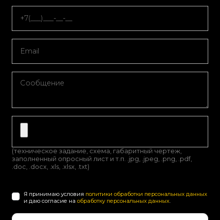
(техническое задание, схема, габаритный чертеж,
заполненный опросный лист и т.п. .jpg, .jpeg, .png, .pdf,
.doc, .docx, .xls, .xlsx, .txt)
Я принимаю условия
политики обработки персональных данных
и даю согласие на
обработку персональных данных
.