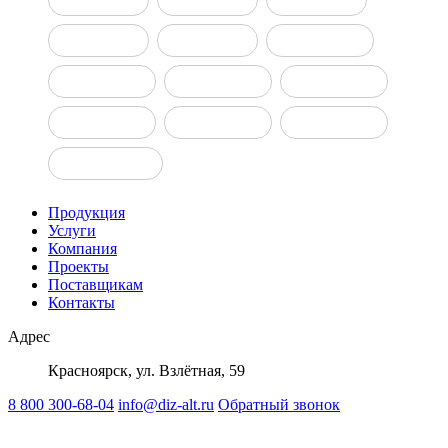
ДГУ 30 кВт
ДГУ 50 кВт
ДГУ 100 кВт
ДГУ 150 кВт
ДГУ 160 кВт
ДГУ 200 кВт
ДГУ 400 кВт
ДГУ 500 кВт
ДГУ 800 кВт
ДГУ 1000 кВт
Продукция
Услуги
Компания
Проекты
Поставщикам
Контакты
Адрес
Красноярск, ул. Взлётная, 59
8 800 300-68-04
info@diz-alt.ru
Обратный звонок