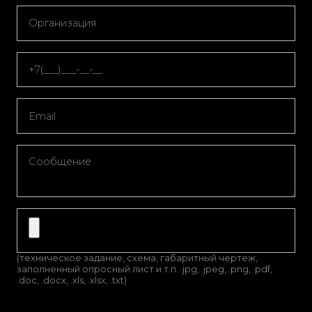
(техническое задание, схема, габаритный чертеж,
заполненный опросный лист и т.п. .jpg, .jpeg, .png, .pdf,
.doc, .docx, .xls, .xlsx, .txt)