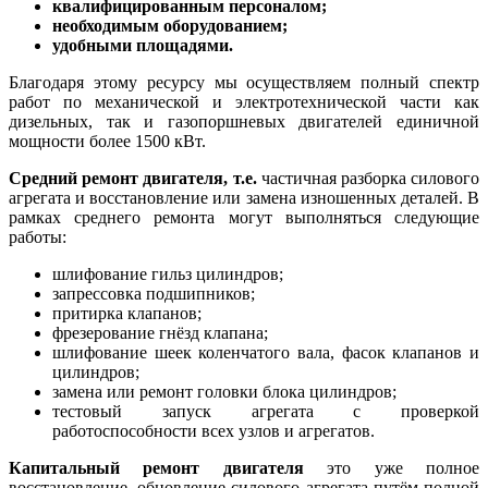
квалифицированным персоналом;
необходимым оборудованием;
удобными площадями.
Благодаря этому ресурсу мы осуществляем полный спектр
работ по механической и электротехнической части как
дизельных, так и газопоршневых двигателей единичной
мощности более 1500 кВт.
Средний ремонт двигателя, т.е.
частичная разборка силового
агрегата и восстановление или замена изношенных деталей. В
рамках среднего ремонта могут выполняться следующие
работы:
шлифование гильз цилиндров;
запрессовка подшипников;
притирка клапанов;
фрезерование гнёзд клапана;
шлифование шеек коленчатого вала, фасок клапанов и
цилиндров;
замена или ремонт головки блока цилиндров;
тестовый запуск агрегата с проверкой
работоспособности всех узлов и агрегатов.
Капитальный ремонт двигателя
это уже полное
восстановление, обновление силового агрегата путём полной